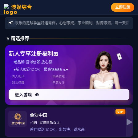
澳娱综合
立即注册
📢
充满热血与欢乐的足球季里好运常伴，心想事成，事业顺利、财源滚滚，每一天都充满
⭐ 精选推荐
新人专享注册福利🎀
老品牌 值得信赖 放心赢
♥️新人赠送100%，最高18888元♥️
·
真人视讯
·
电子游戏
·
体育投注
·
彩票棋牌
·
电竞投注
·
捕鱼娱乐
进入游戏
🎁
VIP
金沙中国
▶
✅澳门实体赌场直连
首存赠送 100%，出款快，返水高