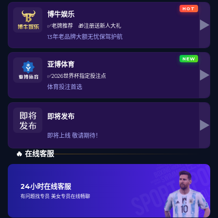
HOT
博牛娱乐
▶
✅老牌推荐 
🎁注册送新人大礼
13年老品牌大额无忧保驾护航
NEW
亚博体育
▶
✅2026世界杯指定投注点
体育投注首选
即将发布
▶
即将上线 敬请期待！
🔥 在线客服
24小时在线客服
有问题找专员 美女专员在线畅聊